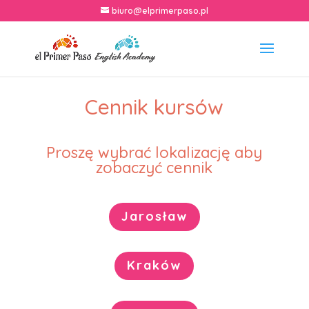
biuro@elprimerpaso.pl
Cennik kursów
Proszę wybrać lokalizację aby
zobaczyć cennik
Jarosław
Kraków